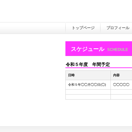
トップページ
プロフィール
スケジュール
SCHEDULE
令和５年度 年間予定
日時
内容
令和５年◯◯月◯◯日(◯)
◯◯◯◯◯