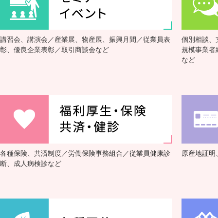
ェンバーズクーポン
【第１回2026年8
セミナー
26.08.01
講習会、講演会／産業展、物産展、振興月間／従業員表
個別相談、
素経営スクール（全
彰、優良企業表彰／取引商談会など
規模事業者
など
2026年度「成人病
トピックス
26.07.31
2026年度下半期「
トピックス
26.07.31
【2026年10月19
26.07.31
イベント
田 参加企業募集！
各種保険、共済制度／労働保険事務組合／従業員健康診
原産地証明
断、成人病検診など
（7/31更新）創業
トピックス
26.07.31
＜8月1日より利率