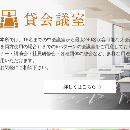
（再掲）【2026年
セミナー
26.07.28
究セミナー「突っ張
東大阪商工会議所の
トピックス
26.07.27
本所では、18名までの中会議室から最大240名収容可能な大
込サービス』
を両方使用の場合）までの6パターンの会議室をご用意してお
ナー・講演会・社員研修会・各種団体の総会など、多様な用途
2026年度版 東大
トピックス
26.07.24
用いただけます。
お気軽にご相談下さい。
【2026年9月14
26.07.24
イベント
タチにする『製品開
詳しくはこちら
学生の皆さん!職業
トピックス
26.07.24
『省エネ・脱炭素』
トピックス
26.07.23
ご案内