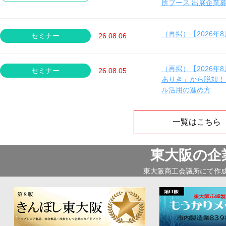
所ブース 出展企業募
（再掲）【2026年
セミナー
26.08.06
（再掲）【2026年
セミナー
26.08.05
ありき」から脱却！
ル活用の進め方
（再掲）【2026年
一覧はこちら
セミナー
26.08.04
ー「採用活動最前線
東大阪の企
【厚生労働省からの
その他
26.08.04
東大阪商工会議所にて作成さ
ついて
【厚生労働省からの
その他
26.08.04