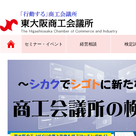
セミナー・イベント
経営相談
検定
原産地証明、インボイス証明、
広告チラシ同封サービスなど
トップス東大阪／東大阪ラグビ
合同企業説明会、就職フェスタ
サイン証明、電子証明書
ーグッズ創生クラブなど
など