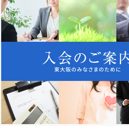
【2026年10月7
セミナー
26.07.22
ショップ
（再掲）【2026年
26.07.21
イベント
会 ～近畿大学研究
『東大阪商工月報 
トピックス
26.07.21
～IT・情報処理関
トピックス
26.07.17
製造現場の困り事・
トピックス
26.07.16
業」のご案内
DVDライブラリー
トピックス
26.07.15