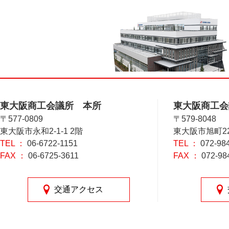
【重要】クレジット
トピックス
26.07.09
産手続開始に伴う注
【外務省からのお知
その他
26.07.09
【経済産業省からの
その他
26.07.09
東大阪商工会議所 本所
東大阪商工会
〒577-0809
〒579-8048
【2026年10月6
26.07.08
イベント
東大阪市永和2-1-1 2階
東大阪市旭町22
の売り込み企業募集
TEL ：
06-6722-1151
TEL ：
072-98
FAX ：
06-6725-3611
FAX ：
072-98
メールマガジン 新
トピックス
26.07.08
交通アクセス
【厚生労働省からの
その他
26.07.07