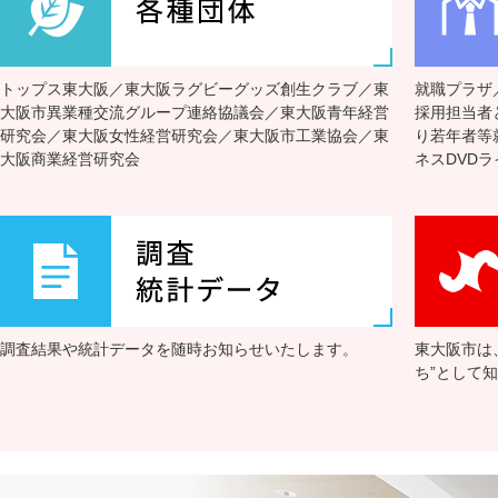
トピックス
26.07.30
ル経）のご案内
トップス東大阪／東大阪ラグビーグッズ創生クラブ／東
IT化・デジタル化
就職プラザ
トピックス
26.07.30
大阪市異業種交流グループ連絡協議会／東大阪青年経営
開設中！
採用担当者
研究会／東大阪女性経営研究会／東大阪市工業協会／東
り若年者等
大阪商業経営研究会
ネスDVD
【大阪府からのお知
その他
26.07.30
案内
『東大阪市内企業景
調査・統計データ
26.07.30
調査結果や統計データを随時お知らせいたします。
東大阪市は
【2026年9月30
26.07.29
イベント
ち”として
コース
2026年度インタ
セミナー
26.07.29
付開始！