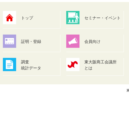
省力化投資を支援す
トピックス
26.07.01
請受付が開始されま
トップ
セミナー・イベント
『東大阪商工月報 
トピックス
26.06.22
証明・登録
会員向け
【日本政策金融公庫
その他
26.06.22
手続き方法が変わり
調査
東大阪商工会議所
統計データ
とは
【厚生労働省からの
その他
26.06.18
東
東大阪商工会議所で
26.06.17
イベント
生き抜くイノベーシ
いります
【厚生労働省からの
その他
26.06.17
用について