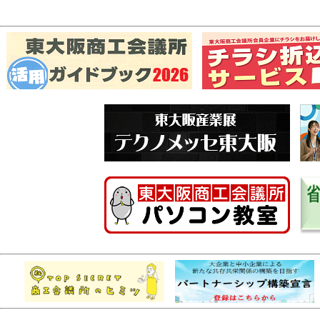
労働保険事務組合の
トピックス
26.07.14
【大阪労働局からの
その他
26.07.14
お済みですか?
専門家による無料相
トピックス
26.07.13
会員事業所サイトの
トピックス
26.07.10
集しております
【2026年9月1
セミナー
26.07.09
辞めない･人が育つ
目指して ～」