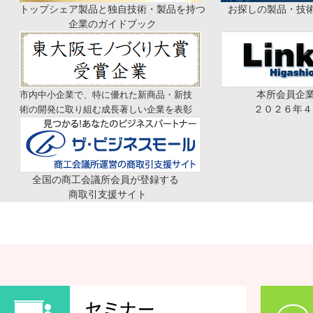
トップシェア製品と独自技術・製品を持つ お探しの製品・技術
【2026年9月11
26.08.03
イベント
企業のガイドブック
東大阪商工会議所で
26.08.03
イベント
品✕伝わる発信」ハ
本所会員企業の
市内中小企業で、特に優れた新商品・新技
実施してまいります
２０２６年４月
術の開発に取り組む成長著しい企業を表彰
【2026年9月17
セミナー
26.08.03
から抜け出す選ばれ
全国の商工会議所会員が登録する
商取引支援サイト
【2026年9月7
26.08.03
イベント
との情報交換会
第173回日商簿記
トピックス
26.08.03
東大阪商工会議所の
トピックス
26.08.01