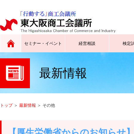
セミナー・イベント
経営相談
検定
最新情報
原産地証明、インボイス証明、
広告チラシ同封サービスなど
トップス東大阪／東大阪ラグビ
合同企業説明会、就職フェスタ
サイン証明、電子証明書
ーグッズ創生クラブなど
など
トップ
＞
最新情報
＞ その他
【厚生労働省からのお知らせ